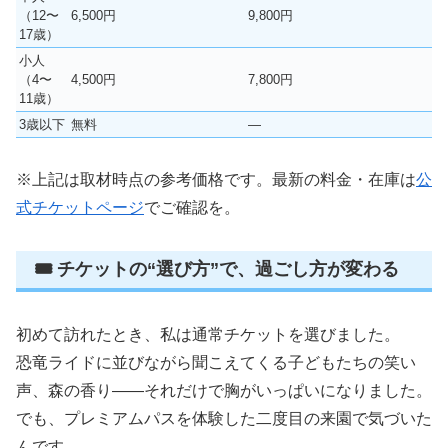
（12〜
6,500円
9,800円
17歳）
小人
（4〜
4,500円
7,800円
11歳）
3歳以下
無料
―
※上記は取材時点の参考価格です。最新の料金・在庫は
公
式チケットページ
でご確認を。
🎟 チケットの“選び方”で、過ごし方が変わる
初めて訪れたとき、私は通常チケットを選びました。
恐竜ライドに並びながら聞こえてくる子どもたちの笑い
声、森の香り――それだけで胸がいっぱいになりました。
でも、プレミアムパスを体験した二度目の来園で気づいた
んです。