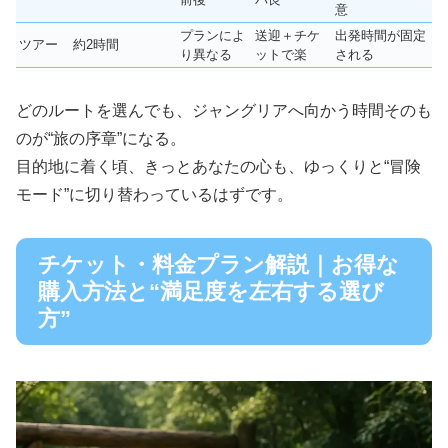
意
プランによ
送迎＋チケ
出発時間が固定
ツアー
約2時間
り異なる
ットで楽
される
どのルートを選んでも、ジャングリアへ向かう時間そのも
のが“旅の序章”になる。
目的地に着く頃、きっとあなたの心も、ゆっくりと“冒険
モード”に切り替わっているはずです。
チケット・料金プラン解説｜お得な
購入方法と“満足度を左右する選び
方”