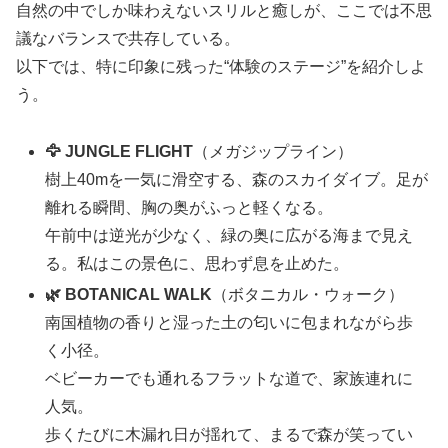
自然の中でしか味わえないスリルと癒しが、ここでは不思
議なバランスで共存している。
以下では、特に印象に残った“体験のステージ”を紹介しよ
う。
🦅 JUNGLE FLIGHT
（メガジップライン）
樹上40mを一気に滑空する、森のスカイダイブ。足が
離れる瞬間、胸の奥がふっと軽くなる。
午前中は逆光が少なく、緑の奥に広がる海まで見え
る。私はこの景色に、思わず息を止めた。
🌿 BOTANICAL WALK
（ボタニカル・ウォーク）
南国植物の香りと湿った土の匂いに包まれながら歩
く小径。
ベビーカーでも通れるフラットな道で、家族連れに
人気。
歩くたびに木漏れ日が揺れて、まるで森が笑ってい