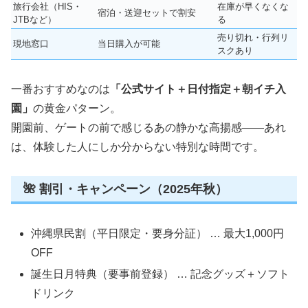
旅行会社（HIS・
在庫が早くなくな
宿泊・送迎セットで割安
JTBなど）
る
売り切れ・行列リ
現地窓口
当日購入が可能
スクあり
一番おすすめなのは
「公式サイト＋日付指定＋朝イチ入
園」
の黄金パターン。
開園前、ゲートの前で感じるあの静かな高揚感――あれ
は、体験した人にしか分からない特別な時間です。
🌺 割引・キャンペーン（2025年秋）
沖縄県民割（平日限定・要身分証） … 最大1,000円
OFF
誕生日月特典（要事前登録） … 記念グッズ＋ソフト
ドリンク