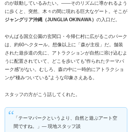
のが鼓動しているみたい。――そのリズムに導かれるよう
に歩くと、突然、木々の間に現れる巨大なゲート。そこが
ジャングリア沖縄（JUNGLIA OKINAWA）
の入口だ。
やんばる国立公園の玄関口・今帰仁村に広がるこのパーク
は、約60ヘクタール。想像以上に「森が主役」だ。舗装
された遊歩道の先に、アトラクションが自然に溶け込むよ
うに配置されていて、どこを歩いても“作られたテーマパ
ーク感”がない。むしろ、森の中に一時的にアトラクショ
ンが“棲みついている”ような印象さえある。
スタッフの方がこう話してくれた。
「テーマパークというより、自然と遊ぶアート空
間ですね。」― 現地スタッフ談