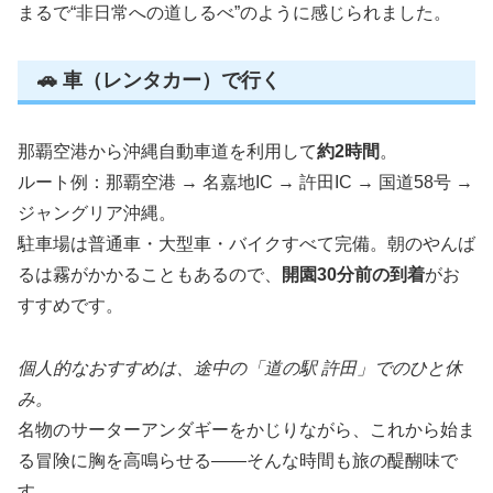
まるで“非日常への道しるべ”のように感じられました。
🚗 車（レンタカー）で行く
那覇空港から沖縄自動車道を利用して
約2時間
。
ルート例：那覇空港 → 名嘉地IC → 許田IC → 国道58号 →
ジャングリア沖縄。
駐車場は普通車・大型車・バイクすべて完備。朝のやんば
るは霧がかかることもあるので、
開園30分前の到着
がお
すすめです。
個人的なおすすめは、途中の「道の駅 許田」でのひと休
み。
名物のサーターアンダギーをかじりながら、これから始ま
る冒険に胸を高鳴らせる――そんな時間も旅の醍醐味で
す。