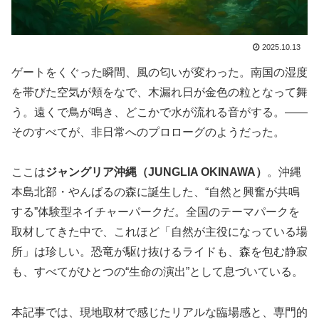
2025.10.13
ゲートをくぐった瞬間、風の匂いが変わった。南国の湿度
を帯びた空気が頬をなで、木漏れ日が金色の粒となって舞
う。遠くで鳥が鳴き、どこかで水が流れる音がする。——
そのすべてが、非日常へのプロローグのようだった。
ここは
ジャングリア沖縄（JUNGLIA OKINAWA）
。沖縄
本島北部・やんばるの森に誕生した、“自然と興奮が共鳴
する”体験型ネイチャーパークだ。全国のテーマパークを
取材してきた中で、これほど「自然が主役になっている場
所」は珍しい。恐竜が駆け抜けるライドも、森を包む静寂
も、すべてがひとつの“生命の演出”として息づいている。
本記事では、現地取材で感じたリアルな臨場感と、専門的