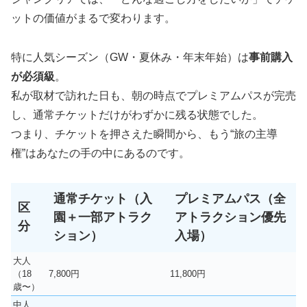
ットの価値がまるで変わります。
特に人気シーズン（GW・夏休み・年末年始）は
事前購入
が必須級
。
私が取材で訪れた日も、朝の時点でプレミアムパスが完売
し、通常チケットだけがわずかに残る状態でした。
つまり、チケットを押さえた瞬間から、もう“旅の主導
権”はあなたの手の中にあるのです。
通常チケット（入
プレミアムパス（全
区
園＋一部アトラク
アトラクション優先
分
ション）
入場）
大人
（18
7,800円
11,800円
歳〜）
中人