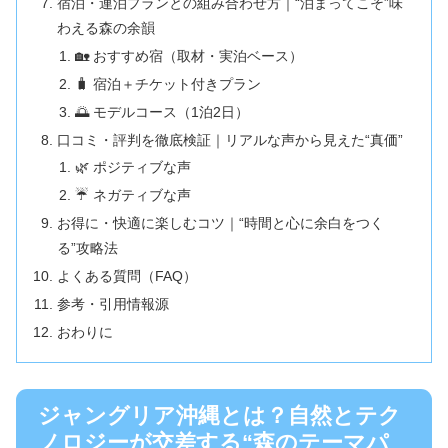
宿泊・連泊プランとの組み合わせ方｜“泊まってこそ”味
わえる森の余韻
🏡 おすすめ宿（取材・実泊ベース）
🧳 宿泊＋チケット付きプラン
🌅 モデルコース（1泊2日）
口コミ・評判を徹底検証｜リアルな声から見えた“真価”
🌿 ポジティブな声
☔ ネガティブな声
お得に・快適に楽しむコツ｜“時間と心に余白をつく
る”攻略法
よくある質問（FAQ）
参考・引用情報源
おわりに
ジャングリア沖縄とは？自然とテク
ノロジーが交差する“森のテーマパ