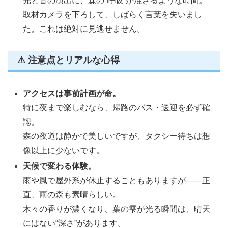
光と音の演出に、森の“呼吸”が混ざるような時間。
取材カメラを下ろして、しばらく言葉を失いまし
た。これは絶対に見逃せません。
⚠ 注意点とリアルな心得
アクセスは事前計画が命。
特に夜まで楽しむなら、帰路のバス・送迎を必ず確
認。
森の夜道は静かで美しいですが、タクシー待ちは想
像以上に少ないです。
天候で変わる体験。
雨や風で屋外系が休止することもありますが――正
直、雨の森も素晴らしい。
木々の香りが濃くなり、葉の雫が光る瞬間は、晴天
にはない“深さ”があります。