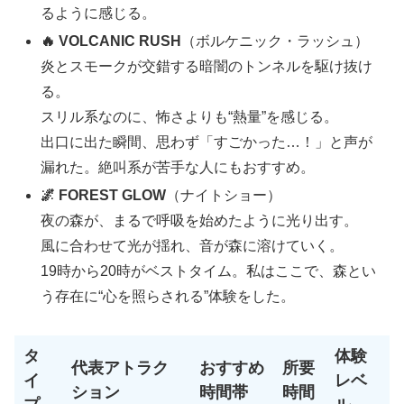
るように感じる。
🔥 VOLCANIC RUSH
（ボルケニック・ラッシュ）
炎とスモークが交錯する暗闇のトンネルを駆け抜け
る。
スリル系なのに、怖さよりも“熱量”を感じる。
出口に出た瞬間、思わず「すごかった…！」と声が
漏れた。絶叫系が苦手な人にもおすすめ。
🌌 FOREST GLOW
（ナイトショー）
夜の森が、まるで呼吸を始めたように光り出す。
風に合わせて光が揺れ、音が森に溶けていく。
19時から20時がベストタイム。私はここで、森とい
う存在に“心を照らされる”体験をした。
タ
体験
代表アトラク
おすすめ
所要
イ
レベ
ション
時間帯
時間