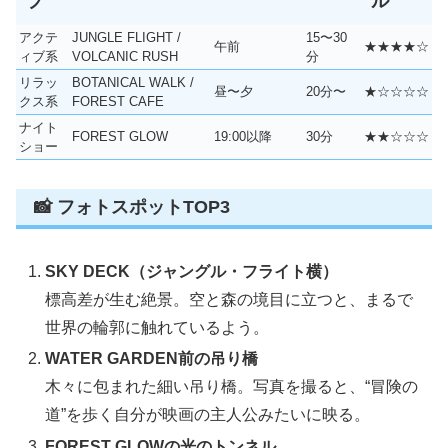
プ
ル
アクテ
JUNGLE FLIGHT /
15〜30
午前
★★★★☆
ィブ系
VOLCANIC RUSH
分
リラッ
BOTANICAL WALK /
昼〜夕
20分〜
★☆☆☆☆
クス系
FOREST CAFE
ナイト
FOREST GLOW
19:00以降
30分
★★☆☆☆
ショー
📸 フォトスポットTOP3
SKY DECK（ジャングル・フライト横）
標高差が生む絶景。空と森の境目に立つと、まるで
世界の輪郭に触れているよう。
WATER GARDEN前の吊り橋
木々に包まれた細い吊り橋。写真を撮ると、“冒険の
道”を歩く自分が映画の主人公みたいに映る。
FOREST GLOWの光のトンネル