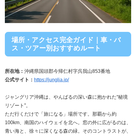
場所・アクセス完全ガイド｜車・バ
ス・ツアー別おすすめルート
所在地：
沖縄県国頭郡今帰仁村字呉我山853番地
公式サイト：
https://junglia.jp/
ジャングリア沖縄は、やんばるの深い森に抱かれた“秘境
リゾート”。
ただ行くだけで「旅になる」場所です。那覇から約
100km、南国のハイウェイを北へ。窓の外に広がるのは、
青い海と、徐々に深くなる森の緑。そのコントラストが、