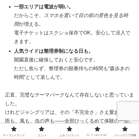
一部エリアは電波が弱い。
だからこそ、
スマホを置いて目の前の景色を見る時
間
が増える。
電子チケットはスクショ保存でOK。安心して没入で
きます。
人気ライドは整理券制になる日も。
開園直後に確保しておくと安心です。
ただし焦らず、整理券の順番待ちの時間も“森歩きの
時間”として楽しんで。
正直、完璧なテーマパークなんて存在しないと思っていま
した。
けれどジャングリアは、その「不完全さ」さえ愛おしい。
雨も、風も、虫の声も――全部ひっくるめて体験の一部。
それが、他のどんなパークにもない
“生きている感動”
で
ディズニーランド
ユニバ
よみうりランド
ｱﾄﾞﾍﾞﾝﾁｬｰﾜｰﾙﾄﾞ
ジャングリア沖縄
す。