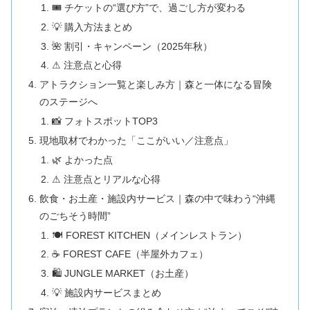
🎟 チケットの“選び方”で、過ごし方が変わる
💡 購入方法まとめ
🌺 割引・キャンペーン（2025年秋）
⚠ 注意点と心得
アトラクション一覧と楽しみ方｜森と一体になる冒険
のステージへ
📸 フォトスポットTOP3
現地取材でわかった「ここがいい／注意点」
🌿 よかった点
⚠ 注意点とリアルな心得
飲食・お土産・施設内サービス｜森の中で味わう“沖縄
のごちそう時間”
🍽 FOREST KITCHEN（メインレストラン）
☕ FOREST CAFE（半屋外カフェ）
🛍 JUNGLE MARKET（お土産）
💡 施設内サービスまとめ