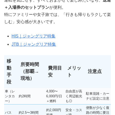
運転を気にせず、すべておまかせで楽しみたいなら、
送迎
＋入場券のセットプラン
が便利。
特にファミリーや女子旅では、「行きも帰りもラクして楽
しむ」安心感が大きいです。
HIS｜ジャングリア特集
JTB｜ジャングリア特集
移
所要時間
動
費用目
メリッ
（那覇→
注意点
手
安
ト
現地）
段
車（レ
4,000〜
自由度が高
駐車混雑・カー
ンタカ
約2時間
6,000円/日
く周辺観光
ナビ設定に注意
ー）
＋燃料
も◎
便数が少なく復
約2,000円
安全・コス
バス
約2.5〜3時間
路の時間に要注
前後
パ良