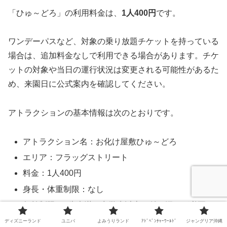
「ひゅ～どろ」の利用料金は、
1人400円
です。
ワンデーパスなど、対象の乗り放題チケットを持っている
場合は、追加料金なしで利用できる場合があります。チケ
ットの対象や当日の運行状況は変更される可能性があるた
め、来園日に公式案内を確認してください。
アトラクションの基本情報は次のとおりです。
アトラクション名：お化け屋敷ひゅ～どろ
エリア：フラッグストリート
料金：1人400円
身長・体重制限：なし
年齢制限：5歳未満は中学生以上の付き添いが必要
特徴：雨の日でも利用可能
ディズニーランド
ユニバ
よみうりランド
ｱﾄﾞﾍﾞﾝﾁｬｰﾜｰﾙﾄﾞ
ジャングリア沖縄